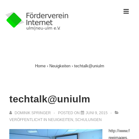
↓
ME
Zum
Inhalt
Main
Navigation
Home
›
Neuigkeiten
›
techtalk@uniulm
techtalk@uniulm
DOMINIK SPRINGER
POSTED ON
JUNI 9, 2015
VERÖFFENTLICHT IN
NEUIGKEITEN
,
SCHULUNGEN
http://www.f
reeimages.