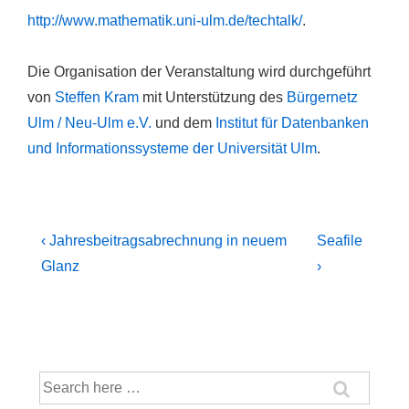
http://www.mathematik.uni-ulm.de/techtalk/
.
Die Organisation der Veranstaltung wird durchgeführt
von
Steffen Kram
mit Unterstützung des
Bürgernetz
Ulm / Neu-Ulm e.V.
und dem
Institut für Datenbanken
und Informationssysteme der Universität Ulm
.
Beitragsnavigation
Previous
Next
‹ Jahresbeitragsabrechnung in neuem
Seafile
Post
Post
Glanz
›
is
is
Suche
nach: